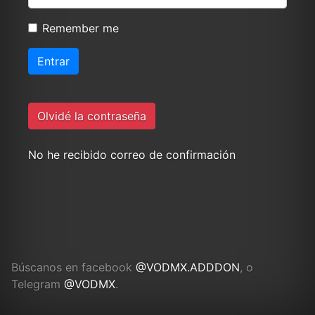
Remember me
Olvidé la contraseña
No he recibido correo de confirmación
Búscanos en facebook
@VODMX.ADDDON
, o
Telegram
@VODMX
.