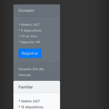
Donador
* Abierto 24/7
* 5 dispositivos
* TV en Vivo
* Deportes VIP
Registrar
Donando $10 dlls
mensual
Familiar
* Abierto 24/7
* 15 dispositivos